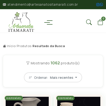
atendimento@artesanatositamarati.com.br
0
Início
/
Produtos
/
Resultado da Busca
1062
Mostrando
produto(s)
Ordenar:
Mais recentes
DISPONÍVEL
DISPONÍVEL