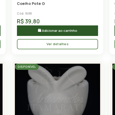
Coelho Pote G
Cód: 1688
R$ 39,80
🛍 Adicionar ao carrinho
Ver detalhes
DISPONÍVEL