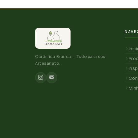
NAVE
Iníc
Cerâmica Branca — Tudo para seu
Pro
Artesanato.
Insp
Con
Min