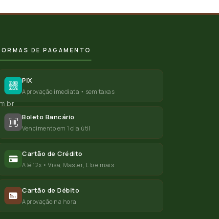
FORMAS DE PAGAMENTO
PIX
Aprovação imediata • sem taxas
m.br
Boleto Bancário
Vencimento em 1 dia útil
Cartão de Crédito
Até 12x • Visa, Master, Elo e mais
Cartão de Débito
Aprovação na hora