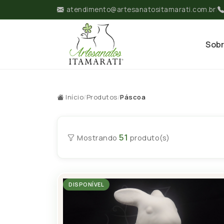
atendimento@artesanatositamarati.com.br
|
Sob
Início
/
Produtos
/
Páscoa
51
Mostrando
produto(s)
DISPONÍVEL