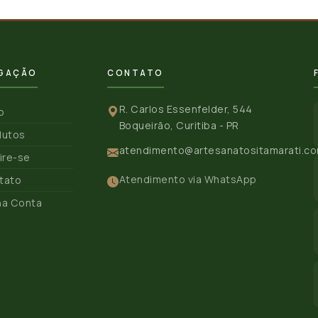
GAÇÃO
CONTATO
R. Carlos Essenfelder, 544
io
Boqueirão, Curitiba - PR
dutos
atendimento@artesanatositamarati.co
ire-se
Atendimento via WhatsApp
tato
ha Conta