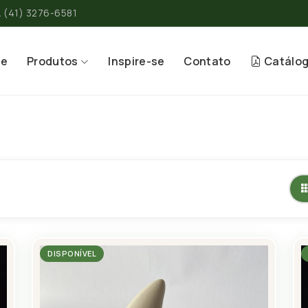
(41) 3276-6581
re
Produtos
Inspire-se
Contato
Catálo
DISPONÍVEL