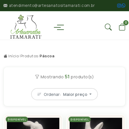
atendimento@artesanatositamarati.com.br
0
Início
/
Produtos
/
Páscoa
51
Mostrando
produto(s)
Ordenar:
Maior preço
DISPONÍVEL
DISPONÍVEL