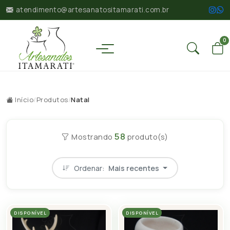
atendimento@artesanatositamarati.com.br
0
Início
/
Produtos
/
Natal
58
Mostrando
produto(s)
Ordenar:
Mais recentes
DISPONÍVEL
DISPONÍVEL