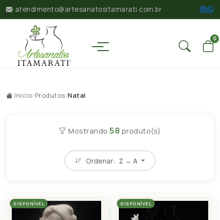
atendimento@artesanatositamarati.com.br
0
Início
/
Produtos
/
Natal
58
Mostrando
produto(s)
Ordenar:
Z → A
DISPONÍVEL
DISPONÍVEL