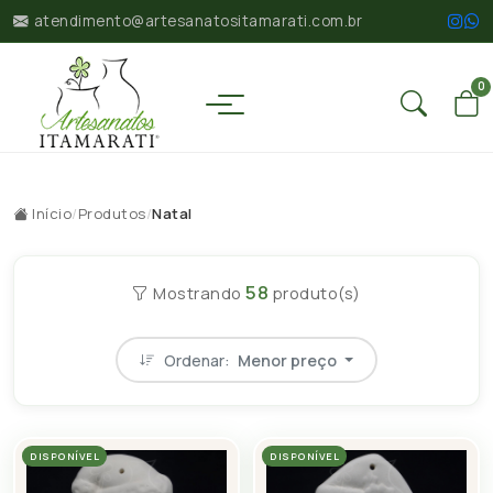
atendimento@artesanatositamarati.com.br
0
Início
/
Produtos
/
Natal
58
Mostrando
produto(s)
Ordenar:
Menor preço
DISPONÍVEL
DISPONÍVEL