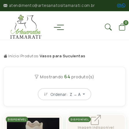
atendimento@artesanatositamarati.com.br
0
Início
/
Produtos
/
Vasos para Suculentas
64
Mostrando
produto(s)
Ordenar:
Z → A
DISPONÍVEL
DISPONÍVEL