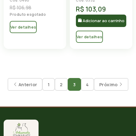
Cód: 0460
Cód: 0332
R$ 106,98
R$ 103,09
Produto esgotado
🛍 Adicionar ao carrinho
Ver detalhes
Ver detalhes
Anterior
1
2
3
4
Próximo