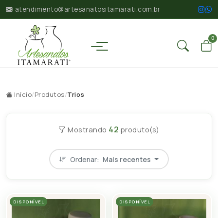
atendimento@artesanatositamarati.com.br
0
Início
/
Produtos
/
Trios
42
Mostrando
produto(s)
Ordenar:
Mais recentes
DISPONÍVEL
DISPONÍVEL