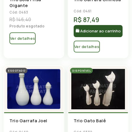
Gigante
Cód: 0461
Cód: 0463
R$ 87,49
R$ 146,40
Produto esgotado
🛍 Adicionar ao carrinho
Ver detalhes
Ver detalhes
ESGOTADO
DISPONÍVEL
Trio Garrafa Joel
Trio Gato Balê