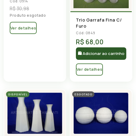
Cód: 0914
R$ 30,98
Produto esgotado
Trio Garrafa Fina C/
Furo
Ver detalhes
Cód: 0849
R$ 68,00
🛍 Adicionar ao carrinho
Ver detalhes
DISPONÍVEL
ESGOTADO