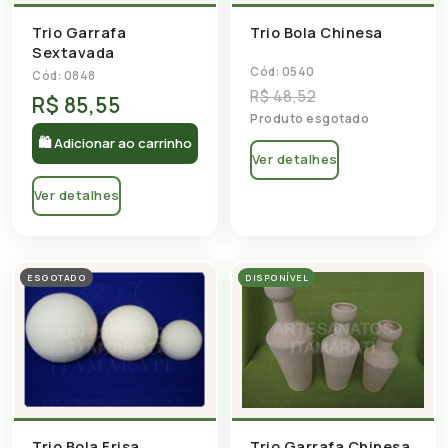
Trio Garrafa
Trio Bola Chinesa
Sextavada
Cód: 0540
Cód: 0848
R$ 48,52
R$ 85,55
Produto esgotado
🛍 Adicionar ao carrinho
Ver detalhes
Ver detalhes
ESGOTADO
DISPONÍVEL
Trio Bola Frisa
Trio Garrafa Chinesa