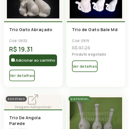
Trio Gato Abraçado
Trio de Gato Bale Md
Cód: 0932
Cód: 0919
R$ 97,25
R$ 19,31
Produto esgotado
🛍 Adicionar ao carrinho
Ver detalhes
Ver detalhes
ESGOTADO
DISPONÍVEL
Trio De Angola
Parede