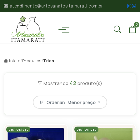
atendimento@artesanatositamarati.com.br
0
Início
/
Produtos
/
Trios
42
Mostrando
produto(s)
Ordenar:
Menor preço
DISPONÍVEL
DISPONÍVEL