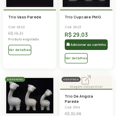
Trio Vaso Parede
Trio Cupcake PMG
Cód: 2622
Cód: 2623
R$ 19,31
R$ 29,03
Produto esgotado
🛍 Adicionar ao carrinho
Ver detalhes
Ver detalhes
DISPONÍVEL
ESGOTADO
Trio De Angola
Parede
Cód: 0914
R$ 30,98