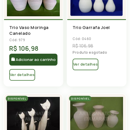
Trio Vaso Moringa
Trio Garrafa Joel
Canelado
Cód: 0460
Cód: 979
R$ 106,98
R$ 106,98
Produto esgotado
🛍 Adicionar ao carrinho
Ver detalhes
Ver detalhes
DISPONÍVEL
DISPONÍVEL