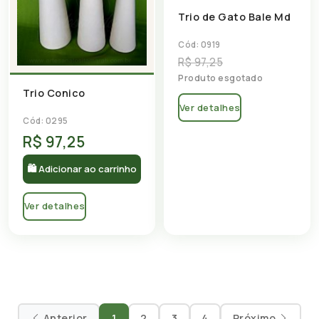
Trio de Gato Bale Md
Cód: 0919
R$ 97,25
Produto esgotado
Trio Conico
Ver detalhes
Cód: 0295
R$ 97,25
🛍 Adicionar ao carrinho
Ver detalhes
Anterior
1
2
3
4
Próximo