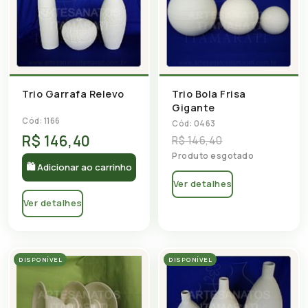
Trio Garrafa Relevo
Trio Bola Frisa
Gigante
Cód: 1166
Cód: 0463
R$ 146,40
R$ 146,40
Produto esgotado
🛍 Adicionar ao carrinho
Ver detalhes
Ver detalhes
DISPONÍVEL
DISPONÍVEL