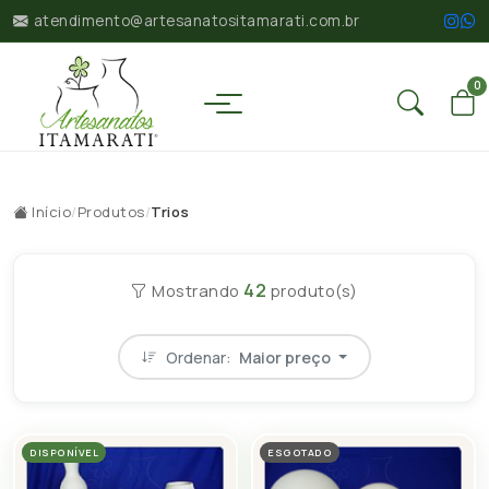
atendimento@artesanatositamarati.com.br
0
Início
/
Produtos
/
Trios
42
Mostrando
produto(s)
Ordenar:
Maior preço
DISPONÍVEL
ESGOTADO