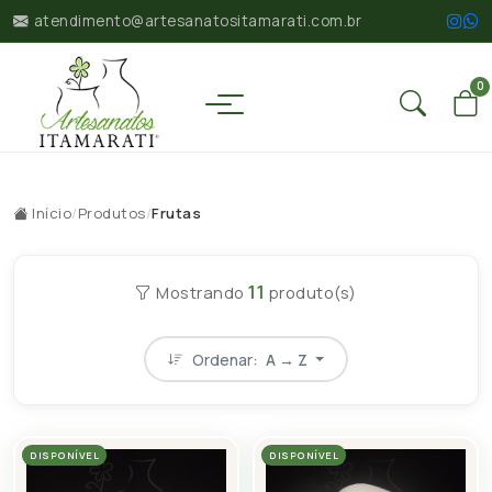
atendimento@artesanatositamarati.com.br
0
Início
/
Produtos
/
Frutas
11
Mostrando
produto(s)
Ordenar:
A → Z
DISPONÍVEL
DISPONÍVEL