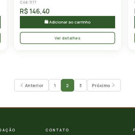
Cód: 1177
R$ 146,40
🛍 Adicionar ao carrinho
Ver detalhes
Anterior
1
2
3
Próximo
GAÇÃO
CONTATO