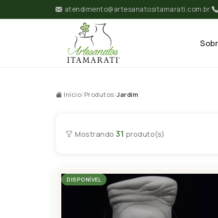
atendimento@artesanatositamarati.com.br
|
Sob
Início
/
Produtos
/
Jardim
31
Mostrando
produto(s)
DISPONÍVEL