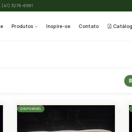
(41) 3276-6581
re
Produtos
Inspire-se
Contato
Catálo
DISPONÍVEL