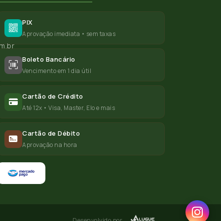
PIX
Aprovação imediata • sem taxas
m.br
Boleto Bancário
Vencimento em 1 dia útil
Cartão de Crédito
Até 12x • Visa, Master, Elo e mais
Cartão de Débito
Aprovação na hora
Desenvolvido por