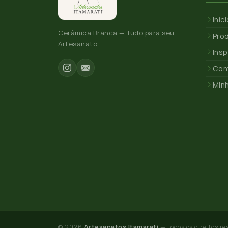
Iníc
Cerâmica Branca — Tudo para seu
Pro
Artesanato.
Insp
Con
Min
© 2026
Artesanatos Itamarati
— Todos os direitos re