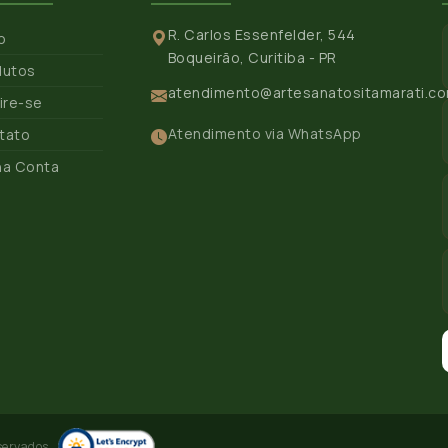
R. Carlos Essenfelder, 544
io
Boqueirão, Curitiba - PR
dutos
atendimento@artesanatositamarati.co
ire-se
Atendimento via WhatsApp
tato
ha Conta
servados.