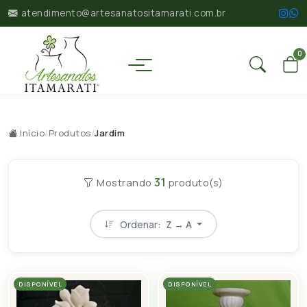
atendimento@artesanatositamarati.com.br
0
Início
/
Produtos
/
Jardim
31
Mostrando
produto(s)
Ordenar:
Z → A
DISPONÍVEL
DISPONÍVEL