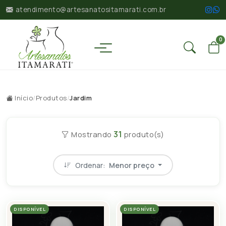
atendimento@artesanatositamarati.com.br
0
Início
/
Produtos
/
Jardim
31
Mostrando
produto(s)
Ordenar:
Menor preço
DISPONÍVEL
DISPONÍVEL