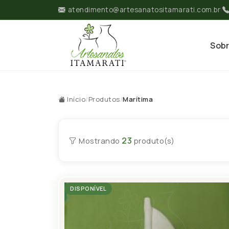
atendimento@artesanatositamarati.com.br
|
Sob
Início
/
Produtos
/
Marítima
23
Mostrando
produto(s)
DISPONÍVEL