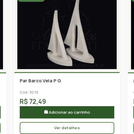
Par Barco Vela P G
Cód: 3076
R$ 72,49
🛍 Adicionar ao carrinho
Ver detalhes