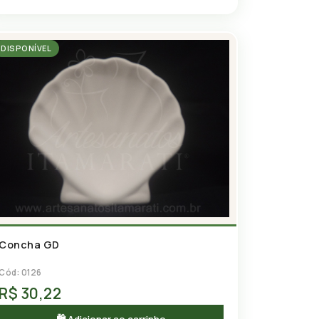
DISPONÍVEL
Concha GD
Cód: 0126
R$ 30,22
🛍 Adicionar ao carrinho