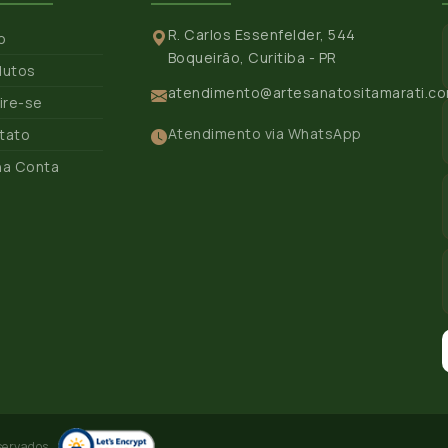
R. Carlos Essenfelder, 544
io
Boqueirão, Curitiba - PR
dutos
atendimento@artesanatositamarati.co
ire-se
Atendimento via WhatsApp
tato
ha Conta
servados.