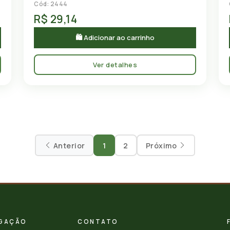
Cód: 2444
R$ 29,14
🛍 Adicionar ao carrinho
Ver detalhes
Anterior
1
2
Próximo
GAÇÃO
CONTATO