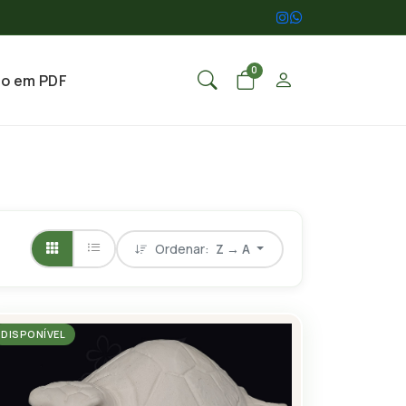
0
go em PDF
Ordenar:
Z → A
DISPONÍVEL