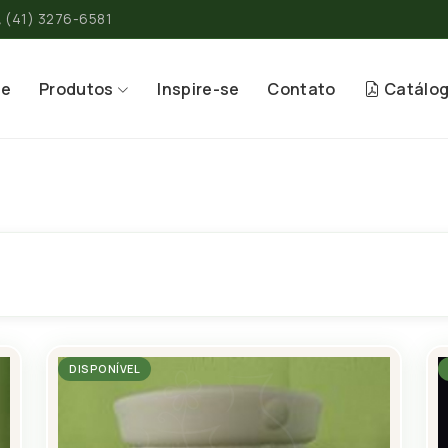
(41) 3276-6581
re
Produtos
Inspire-se
Contato
Catálo
DISPONÍVEL