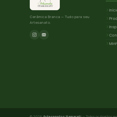
Iníc
Cerâmica Branca — Tudo para seu
Pro
Artesanato.
Insp
Con
Min
© 2026
Artesanatos Itamarati
— Todos os direitos re