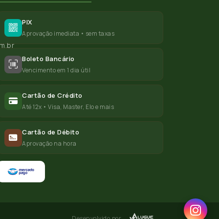
PIX
Aprovação imediata • sem taxas
m.br
Boleto Bancário
Vencimento em 1 dia útil
Cartão de Crédito
Até 12x • Visa, Master, Elo e mais
Cartão de Débito
Aprovação na hora
Desenvolvido por