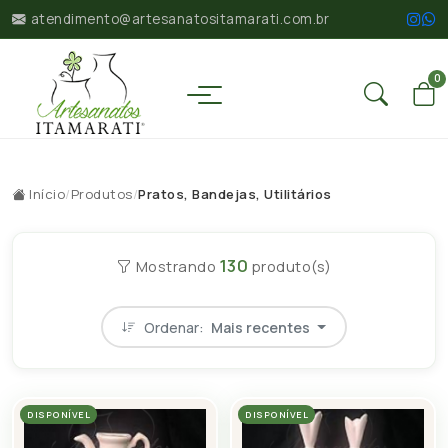
atendimento@artesanatositamarati.com.br
0
Início
/
Produtos
/
Pratos, Bandejas, Utilitários
130
Mostrando
produto(s)
Ordenar:
Mais recentes
DISPONÍVEL
DISPONÍVEL