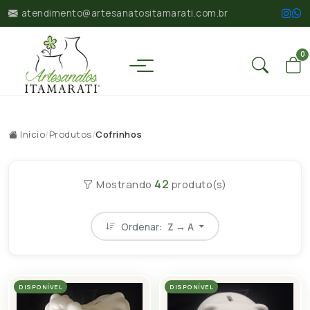
atendimento@artesanatositamarati.com.br
0
Início
/
Produtos
/
Cofrinhos
42
Mostrando
produto(s)
Ordenar:
Z → A
DISPONÍVEL
DISPONÍVEL