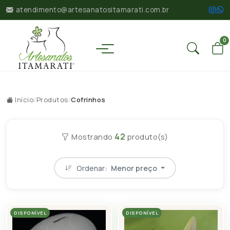
atendimento@artesanatositamarati.com.br
0
Início
/
Produtos
/
Cofrinhos
42
Mostrando
produto(s)
Ordenar:
Menor preço
DISPONÍVEL
DISPONÍVEL