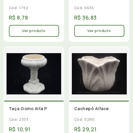
Cód: 1792
Cód: 0035
R$ 8,78
R$ 36,83
Ver produto
Ver produto
Taça Gomo Alta P
Cachepô Alface
Cód: 2333
Cód: 0280
R$ 10,91
R$ 29,21