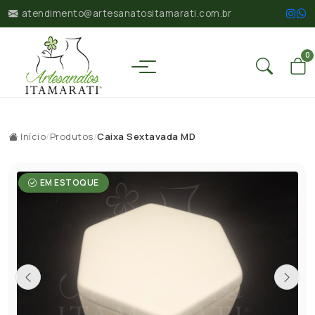
atendimento@artesanatositamarati.com.br
0
Início
/
Produtos
/
Caixa Sextavada MD
EM ESTOQUE