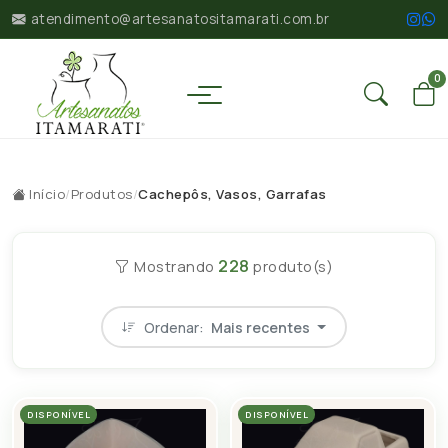
atendimento@artesanatositamarati.com.br
0
Início
/
Produtos
/
Cachepôs, Vasos, Garrafas
228
Mostrando
produto(s)
Ordenar:
Mais recentes
DISPONÍVEL
DISPONÍVEL