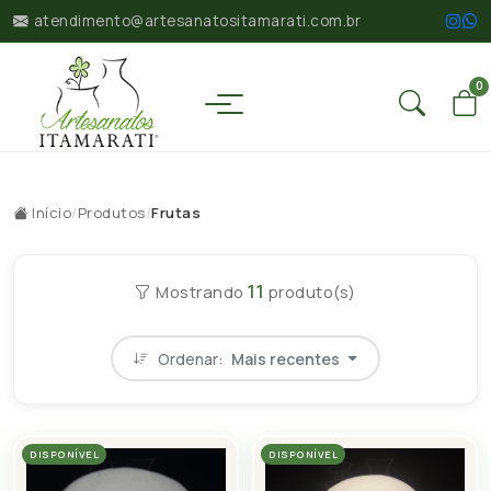
atendimento@artesanatositamarati.com.br
0
Início
/
Produtos
/
Frutas
11
Mostrando
produto(s)
Ordenar:
Mais recentes
DISPONÍVEL
DISPONÍVEL