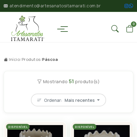
atendimento@artesanatositamarati.com.br
0
Início
/
Produtos
/
Páscoa
51
Mostrando
produto(s)
Ordenar:
Mais recentes
DISPONÍVEL
DISPONÍVEL