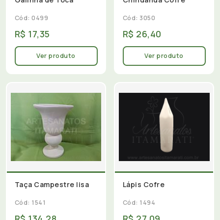
Cód: 0499
Cód: 3050
R$ 17,35
R$ 26,40
Ver produto
Ver produto
Taça Campestre lisa
Lápis Cofre
Cód: 1541
Cód: 1494
R$ 134,28
R$ 27,09