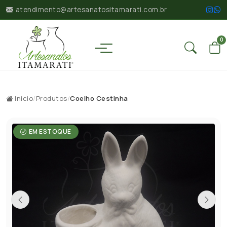
atendimento@artesanatositamarati.com.br
0
Início
/
Produtos
/
Coelho Cestinha
EM ESTOQUE