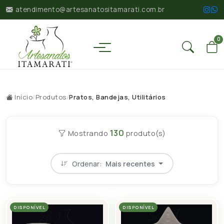
atendimento@artesanatositamarati.com.br
0
Início
/
Produtos
/
Pratos, Bandejas, Utilitários
130
Mostrando
produto(s)
Ordenar:
Mais recentes
DISPONÍVEL
DISPONÍVEL