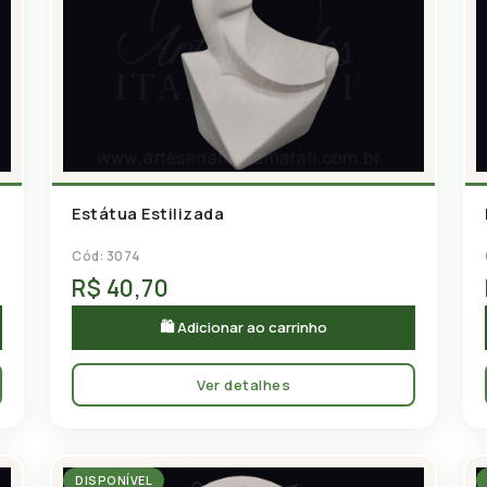
Estátua Estilizada
Cód: 3074
R$ 40,70
🛍 Adicionar ao carrinho
Ver detalhes
DISPONÍVEL