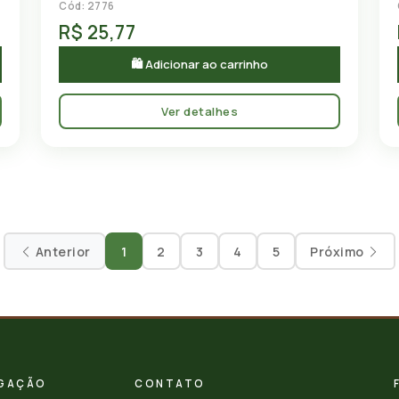
Cód: 2776
R$ 25,77
🛍 Adicionar ao carrinho
Ver detalhes
Anterior
1
2
3
4
5
Próximo
GAÇÃO
CONTATO