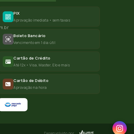
PIX
Aprovação imediata • sem taxas
m.br
Boleto Bancário
Vencimento em 1 dia útil
Cartão de Crédito
Até 12x • Visa, Master, Elo e mais
Cartão de Débito
Aprovação na hora
Desenvolvido por