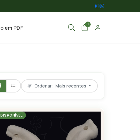
0
go em PDF
Ordenar:
Mais recentes
DISPONÍVEL