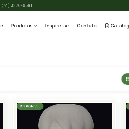
(41) 3276-6581
re
Produtos
Inspire-se
Contato
Catálo
DISPONÍVEL