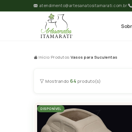
atendimento@artesanatositamarati.com.br
|
Sob
Início
/
Produtos
/
Vasos para Suculentas
64
Mostrando
produto(s)
DISPONÍVEL