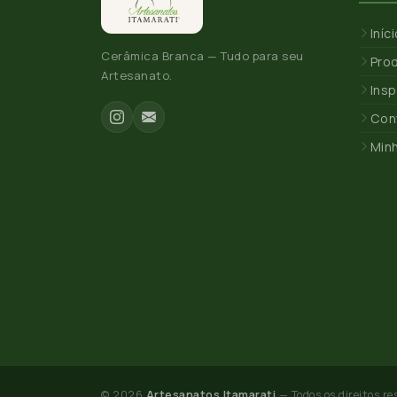
Iníc
Cerâmica Branca — Tudo para seu
Pro
Artesanato.
Insp
Con
Min
© 2026
Artesanatos Itamarati
— Todos os direitos re