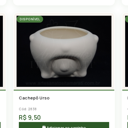
DISPONÍVEL
Cachepô Urso
Cód: 2838
R$ 9,50
🛍 Adicionar ao carrinho