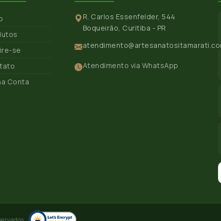
R. Carlos Essenfelder, 544
io
Boqueirão, Curitiba - PR
dutos
atendimento@artesanatositamarati.co
ire-se
Atendimento via WhatsApp
tato
ha Conta
servados.