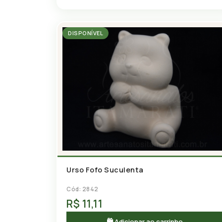
DISPONÍVEL
Urso Fofo Suculenta
Cód: 2842
R$ 11,11
🛍 Adicionar ao carrinho