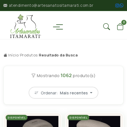
atendimento@artesanatositamarati.com.br
0
Início
/
Produtos
/
Resultado da Busca
1062
Mostrando
produto(s)
Ordenar:
Mais recentes
DISPONÍVEL
DISPONÍVEL