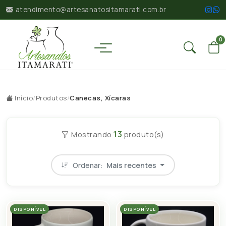
atendimento@artesanatositamarati.com.br
0
Início
/
Produtos
/
Canecas, Xícaras
13
Mostrando
produto(s)
Ordenar:
Mais recentes
DISPONÍVEL
DISPONÍVEL