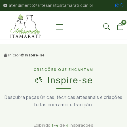
atendimento@artesanatositamarati.com.br
0
Início
/
🎨 Inspire-se
CRIAÇÕES QUE ENCANTAM
🎨 Inspire-se
Descubra peças únicas, técnicas artesanais e criações
feitas com amor e tradição.
Exibindo
1
–
4
de
4
inspirações