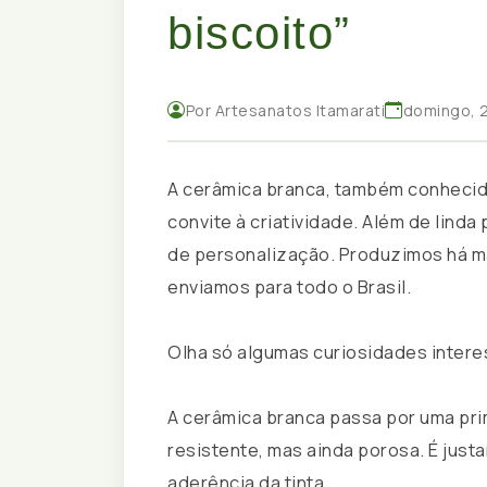
biscoito”
Por
Artesanatos Itamarati
domingo, 2
A cerâmica branca, também conhecid
convite à criatividade. Além de linda
de personalização. Produzimos há ma
enviamos para todo o Brasil.
Olha só algumas curiosidades intere
A cerâmica branca passa por uma prim
resistente, mas ainda porosa. É just
aderência da tinta.