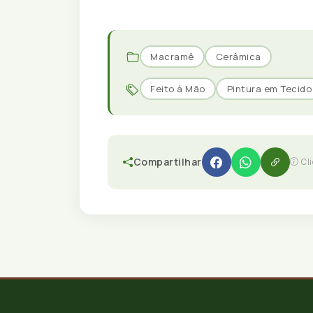
Macramê
Cerâmica
Feito à Mão
Pintura em Tecido
Compartilhar
Cl