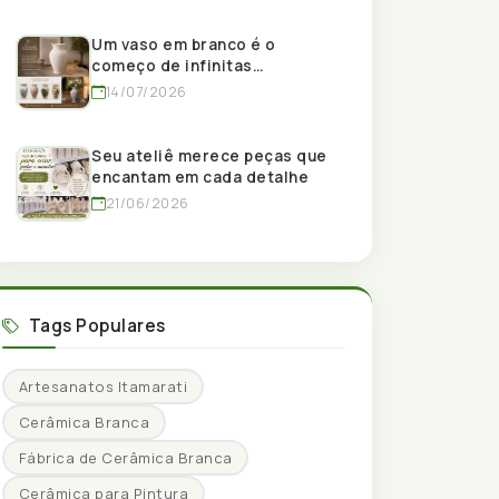
Um vaso em branco é o
começo de infinitas
possibilidades.
14/07/2026
Seu ateliê merece peças que
encantam em cada detalhe
21/06/2026
Tags Populares
Artesanatos Itamarati
Cerâmica Branca
Fábrica de Cerâmica Branca
Cerâmica para Pintura