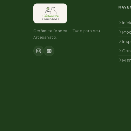
NAVE
Iníc
Cerâmica Branca — Tudo para seu
Pro
Artesanato.
Insp
Con
Min