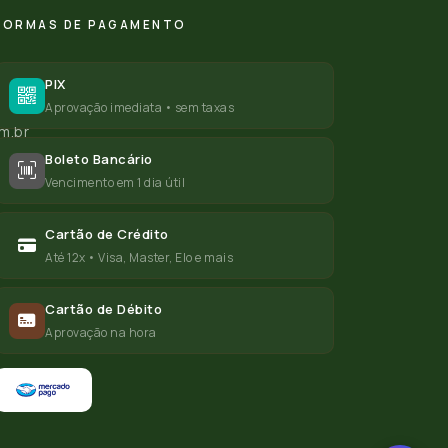
FORMAS DE PAGAMENTO
PIX
Aprovação imediata • sem taxas
m.br
Boleto Bancário
Vencimento em 1 dia útil
Cartão de Crédito
Até 12x • Visa, Master, Elo e mais
Cartão de Débito
Aprovação na hora