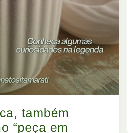
nca, também
mo “peça em