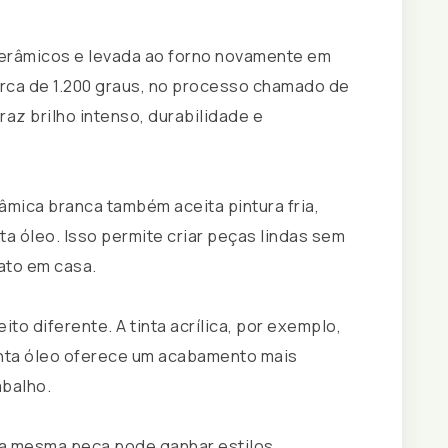
cerâmicos e levada ao forno novamente em
rca de 1.200 graus, no processo chamado de
raz brilho intenso, durabilidade e
âmica branca também aceita pintura fria,
nta óleo. Isso permite criar peças lindas sem
nato em casa.
ito diferente. A tinta acrílica, por exemplo,
tinta óleo oferece um acabamento mais
abalho.
 a mesma peça pode ganhar estilos