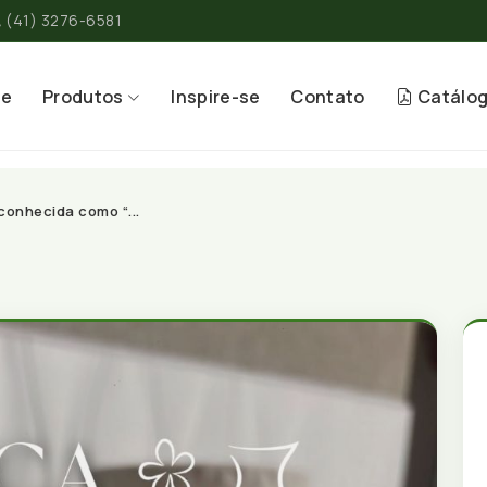
(41) 3276-6581
re
Produtos
Inspire-se
Contato
Catálo
onhecida como “...