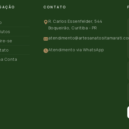
GAÇÃO
CONTATO
R. Carlos Essenfelder, 544
io
Boqueirão, Curitiba - PR
dutos
atendimento@artesanatositamarati.co
ire-se
Atendimento via WhatsApp
tato
ha Conta