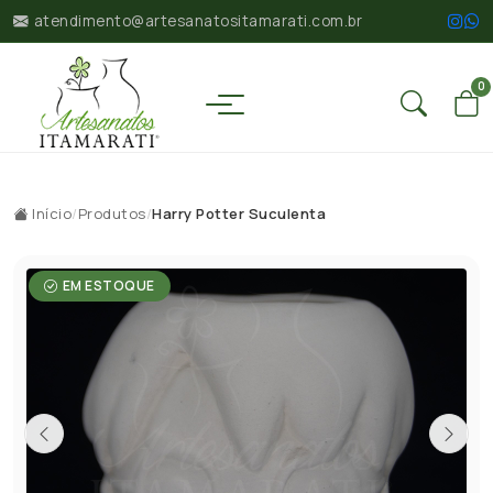
atendimento@artesanatositamarati.com.br
0
Início
/
Produtos
/
Harry Potter Suculenta
EM ESTOQUE