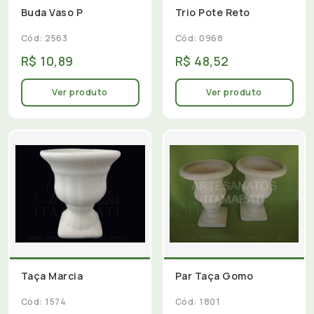
Buda Vaso P
Trio Pote Reto
Cód: 2563
Cód: 0968
R$ 10,89
R$ 48,52
Ver produto
Ver produto
Taça Marcia
Par Taça Gomo
Cód: 1574
Cód: 1801