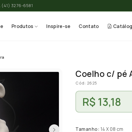
(41) 3276-6581
re
Produtos
Inspire-se
Contato
Catálo
ura
Coelho c/ pé 
Cód: 2625
R$ 13,18
Tamanho:
14 X 08 cm