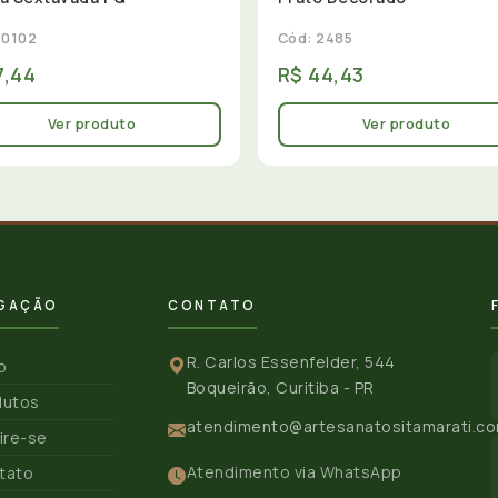
 0102
Cód: 2485
7,44
R$ 44,43
Ver produto
Ver produto
GAÇÃO
CONTATO
R. Carlos Essenfelder, 544
io
Boqueirão, Curitiba - PR
dutos
atendimento@artesanatositamarati.co
ire-se
Atendimento via WhatsApp
tato