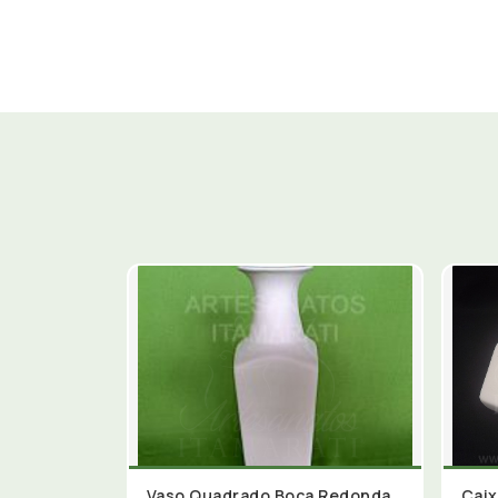
Vaso Quadrado Boca Redonda
Caix