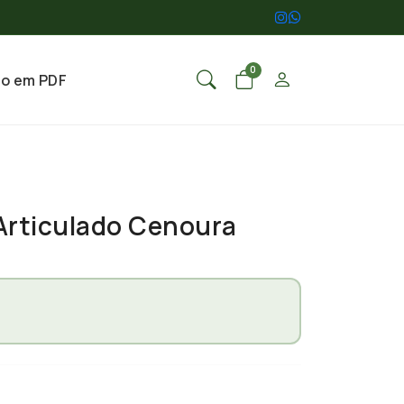
0
go em PDF
Articulado Cenoura