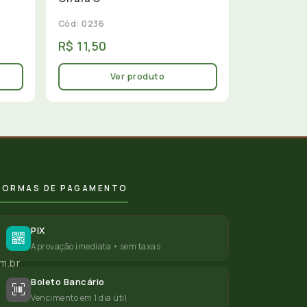
Cód: 0236
R$ 11,50
Ver produto
FORMAS DE PAGAMENTO
PIX
Aprovação imediata • sem taxas
m.br
Boleto Bancário
Vencimento em 1 dia útil