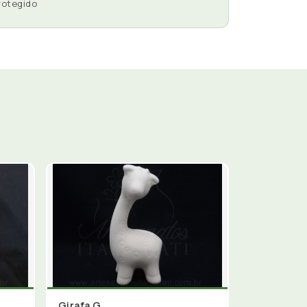
rotegido
Girafa G