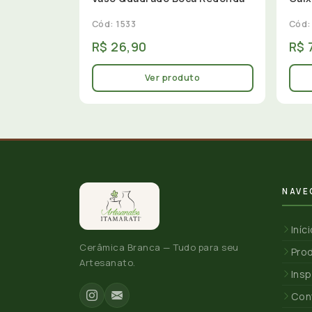
Cód: 1533
Cód:
R$ 26,90
R$ 
Ver produto
NAVE
Iníc
Cerâmica Branca — Tudo para seu
Pro
Artesanato.
Insp
Con