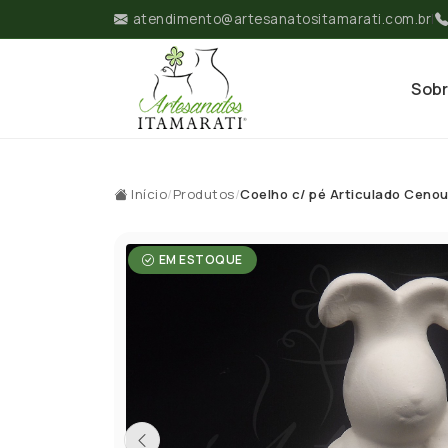
atendimento@artesanatositamarati.com.br
|
Sob
Início
/
Produtos
/
Coelho c/ pé Articulado Ceno
EM ESTOQUE