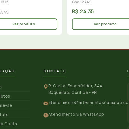
 1516
Cód: 2449
R$ 24,35
7,49
Ver produto
Ver produto
GAÇÃO
CONTATO
R. Carlos Essenfelder, 544
io
Boqueirão, Curitiba - PR
dutos
atendimento@artesanatositamarati.co
ire-se
Atendimento via WhatsApp
tato
ha Conta