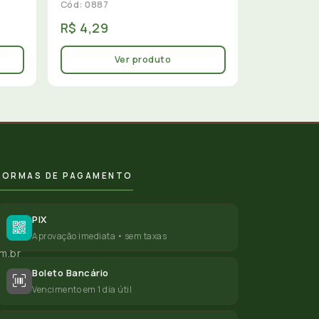
Cód: 0887
R$ 4,29
Ver produto
FORMAS DE PAGAMENTO
PIX
Aprovação imediata • sem taxas
m.br
Boleto Bancário
Vencimento em 1 dia útil