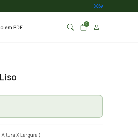
0
go em PDF
Liso
Altura X Largura )