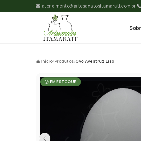
atendimento@artesanatositamarati.com.br
|
Sob
Início
/
Produtos
/
Ovo Avestruz Liso
EM ESTOQUE