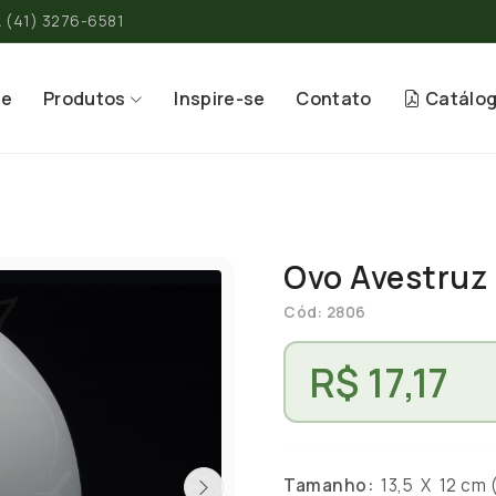
(41) 3276-6581
re
Produtos
Inspire-se
Contato
Catálo
Ovo Avestruz 
Cód: 2806
R$ 17,17
Tamanho:
13,5 X 12 cm ( 