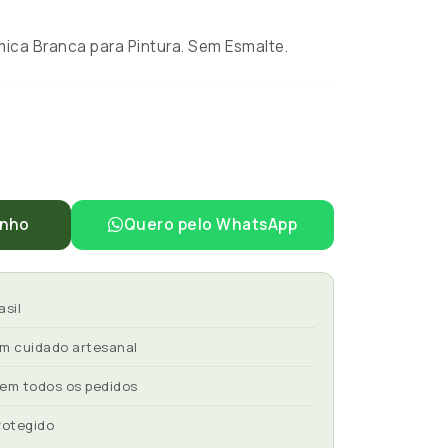
ca Branca para Pintura. Sem Esmalte.
inho
Quero pelo WhatsApp
asil
om cuidado artesanal
 em todos os pedidos
rotegido