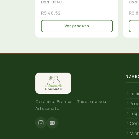
Cód: 0540
Cód:
R$ 48,52
R$ 8
Ver produto
NAVE
Iníc
Cerâmica Branca — Tudo para seu
Pro
Artesanato.
Insp
Con
Min