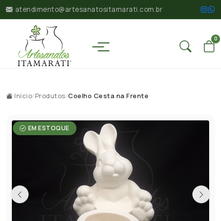
atendimento@artesanatositamarati.com.br
0
Início
/
Produtos
/
Coelho Cesta na Frente
EM ESTOQUE