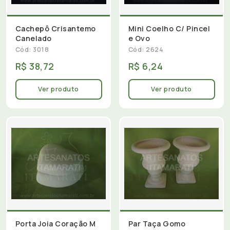
Cachepô Crisantemo
Mini Coelho C/ Pincel
Canelado
e Ovo
Cód: 3018
Cód: 2624
R$ 38,72
R$ 6,24
Ver produto
Ver produto
Porta Joia Coração M
Par Taça Gomo