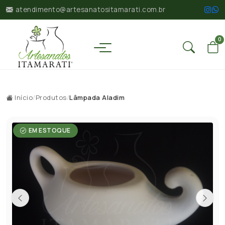
atendimento@artesanatositamarati.com.br
0
Início
/
Produtos
/
Lâmpada Aladim
EM ESTOQUE