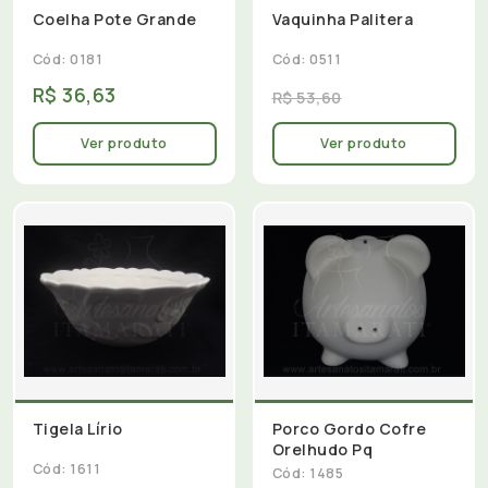
Coelha Pote Grande
Vaquinha Palitera
Cód: 0181
Cód: 0511
R$ 36,63
R$ 53,60
Ver produto
Ver produto
Tigela Lírio
Porco Gordo Cofre
Orelhudo Pq
Cód: 1611
Cód: 1485