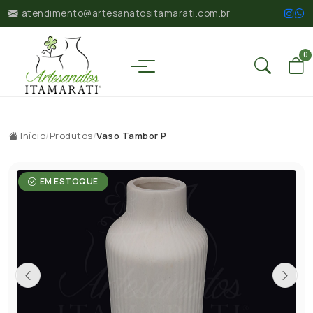
atendimento@artesanatositamarati.com.br
0
Início
/
Produtos
/
Vaso Tambor P
EM ESTOQUE