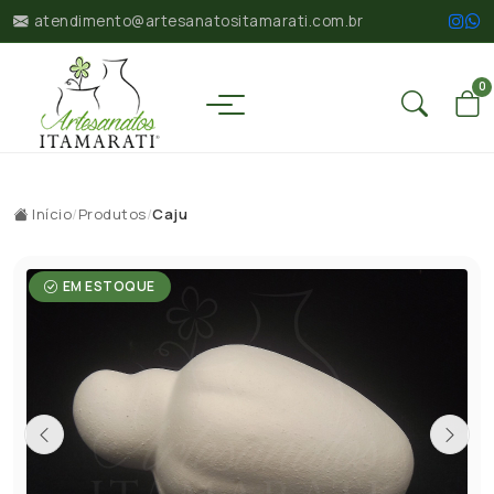
atendimento@artesanatositamarati.com.br
0
Início
/
Produtos
/
Caju
EM ESTOQUE