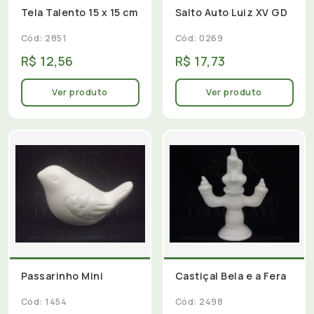
Tela Talento 15 x 15 cm
Salto Auto Luiz XV GD
Cód: 2851
Cód: 0269
R$ 12,56
R$ 17,73
Ver produto
Ver produto
Passarinho Mini
Castiçal Bela e a Fera
Cód: 1454
Cód: 2498