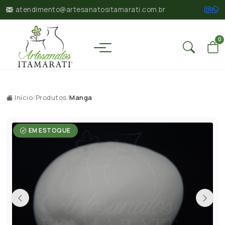
atendimento@artesanatositamarati.com.br
0
Início
/
Produtos
/
Manga
EM ESTOQUE