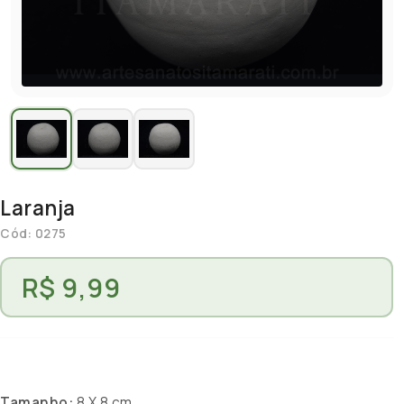
Laranja
Cód: 0275
R$ 9,99
Tamanho:
8 X 8 cm