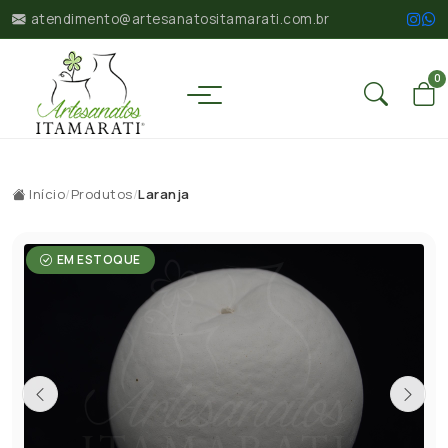
atendimento@artesanatositamarati.com.br
0
Início
/
Produtos
/
Laranja
EM ESTOQUE