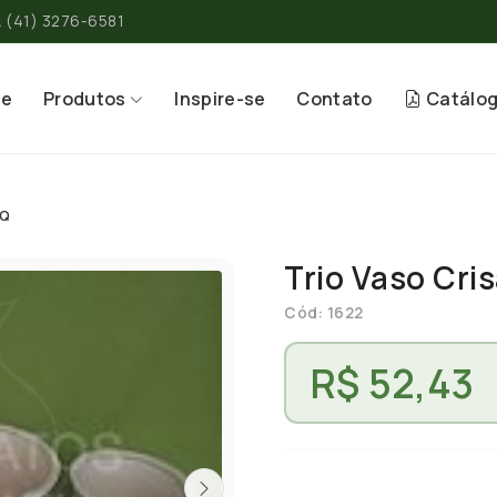
(41) 3276-6581
re
Produtos
Inspire-se
Contato
Catálo
PQ
Trio Vaso Cr
Cód: 1622
R$ 52,43