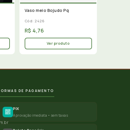
Vaso meio Bojudo Pq
Cód: 2426
R$ 4,76
Ver produto
FORMAS DE PAGAMENTO
PIX
Aprovação imediata • sem taxas
m.br