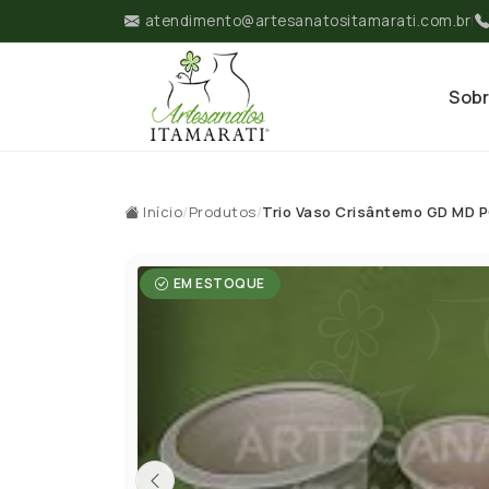
atendimento@artesanatositamarati.com.br
|
Sob
Início
/
Produtos
/
Trio Vaso Crisântemo GD MD 
EM ESTOQUE