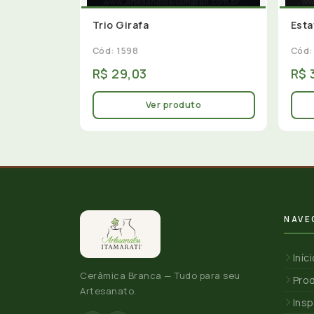
Trio Girafa
Esta
Cód: 1598
Cód:
R$ 29,03
R$ 
Ver produto
NAVE
Iníc
Cerâmica Branca — Tudo para seu
Pro
Artesanato.
Insp