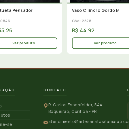
tueta Pensador
Vaso Cilindro Gordo M
 0846
Cód: 2878
35,26
R$ 44,92
Ver produto
Ver produto
GAÇÃO
CONTATO
R. Carlos Essenfelder, 544
io
Boqueirão, Curitiba - PR
dutos
atendimento@artesanatositamarati.co
ire-se