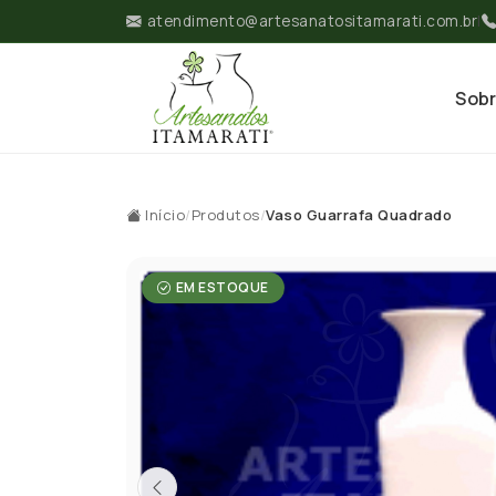
atendimento@artesanatositamarati.com.br
|
Sob
Início
/
Produtos
/
Vaso Guarrafa Quadrado
EM ESTOQUE