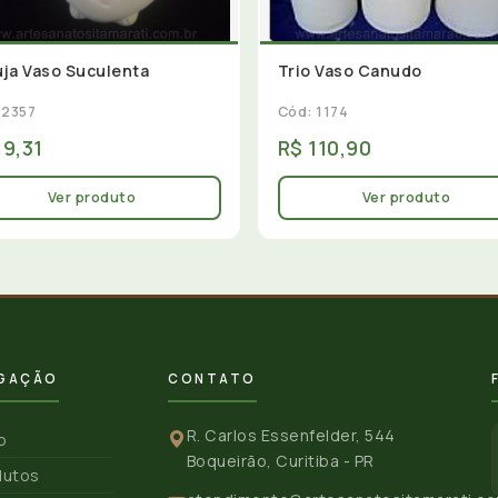
ja Vaso Suculenta
Trio Vaso Canudo
 2357
Cód: 1174
19,31
R$ 110,90
Ver produto
Ver produto
GAÇÃO
CONTATO
R. Carlos Essenfelder, 544
io
Boqueirão, Curitiba - PR
dutos