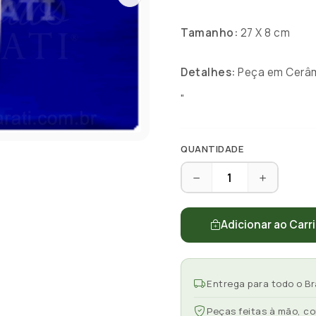
Tamanho:
27 X 8 cm
Detalhes:
Peça em Cerâmi
"
QUANTIDADE
Adicionar ao Carr
Entrega para todo o Br
Peças feitas à mão, c