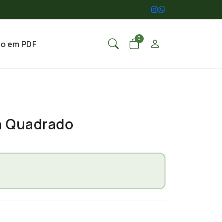
0
go em PDF
a Quadrado