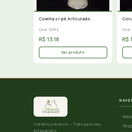
Coelha c/ pé Articulado
Coru
Cód: 0502
Cód:
R$ 13,18
R$ 
Ver produto
NAVE
Iníc
Cerâmica Branca — Tudo para seu
Pro
Artesanato.