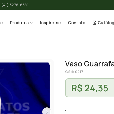
(41) 3276-6581
re
Produtos
Inspire-se
Contato
Catálo
Vaso Guarraf
Cód: 0217
R$ 24,35
"