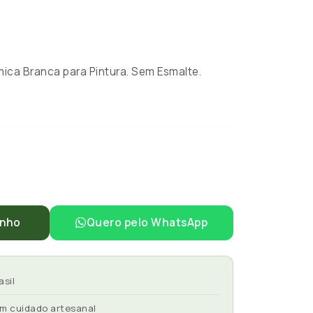
ca Branca para Pintura. Sem Esmalte.
inho
Quero pelo WhatsApp
asil
om cuidado artesanal