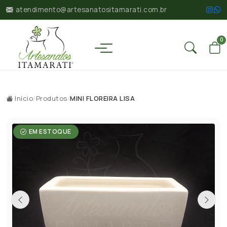
atendimento@artesanatositamarati.com.br
0
Início
/
Produtos
/
MINI FLOREIRA LISA
EM ESTOQUE