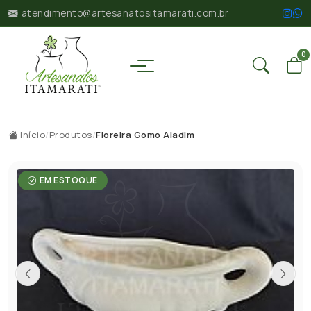
atendimento@artesanatositamarati.com.br
0
Início
/
Produtos
/
Floreira Gomo Aladim
EM ESTOQUE