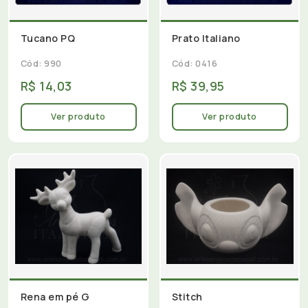
Tucano PQ
Prato Italiano
Cód: 990
Cód: 0416
R$ 14,03
R$ 39,95
Ver produto
Ver produto
Rena em pé G
Stitch