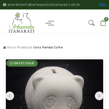
atendimento@artesanatositamarati.com.br
0
Início
/
Produtos
/
Urso Panda Cofre
EM ESTOQUE