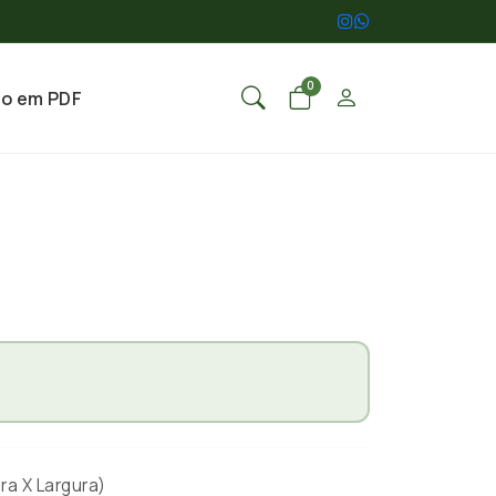
0
go em PDF
ra X Largura)