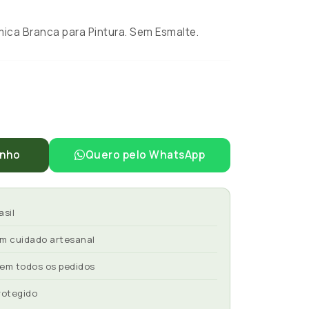
ca Branca para Pintura. Sem Esmalte.
inho
Quero pelo WhatsApp
asil
om cuidado artesanal
 em todos os pedidos
rotegido