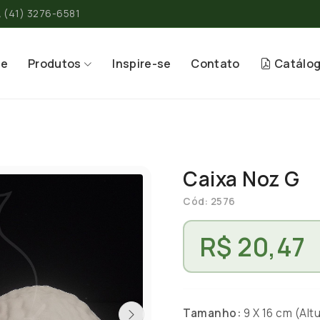
(41) 3276-6581
re
Produtos
Inspire-se
Contato
Catálo
Caixa Noz G
Cód: 2576
R$ 20,47
Tamanho:
9 X 16 cm (Altu