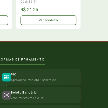
Cód: 1213
R$ 21,25
Ver produto
FORMAS DE PAGAMENTO
PIX
Aprovação imediata • sem taxas
m.br
Boleto Bancário
Vencimento em 1 dia útil