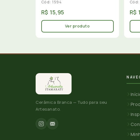
Cód: 1594
Cód:
R$ 15,95
R$ 
Ver produto
NAVE
Iníc
Cerâmica Branca — Tudo para seu
Pro
Artesanato.
Insp
Con
Min