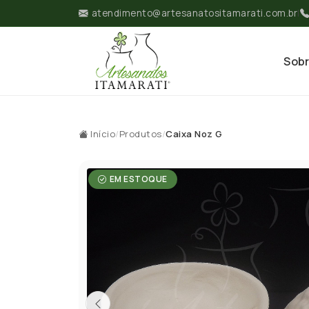
atendimento@artesanatositamarati.com.br
|
Sob
Início
/
Produtos
/
Caixa Noz G
EM ESTOQUE