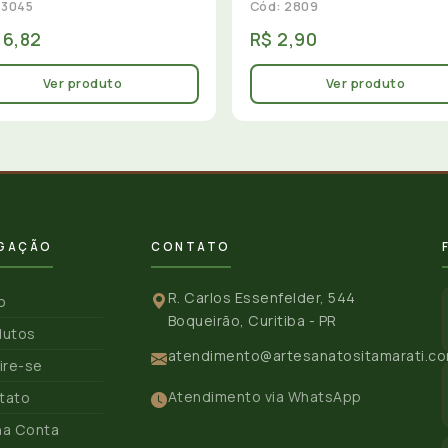
 3045
Cód: 2809
16,82
R$ 2,90
Ver produto
Ver produto
GAÇÃO
CONTATO
R. Carlos Essenfelder, 544
io
Boqueirão, Curitiba - PR
dutos
atendimento@artesanatositamarati.co
ire-se
Atendimento via WhatsApp
tato
ha Conta