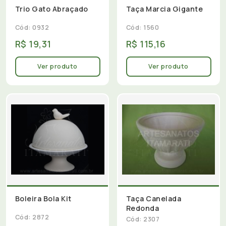
Trio Gato Abraçado
Taça Marcia Gigante
Cód: 0932
Cód: 1560
R$ 19,31
R$ 115,16
Ver produto
Ver produto
Boleira Bola Kit
Taça Canelada
Redonda
Cód: 2872
Cód: 2307