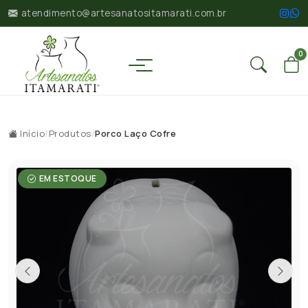
atendimento@artesanatositamarati.com.br
0
Início
/
Produtos
/
Porco Laço Cofre
EM ESTOQUE