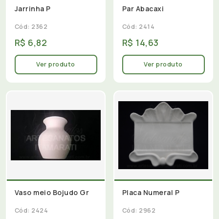
Jarrinha P
Par Abacaxi
Cód: 2362
Cód: 2414
R$ 6,82
R$ 14,63
Ver produto
Ver produto
Vaso meio Bojudo Gr
Placa Numeral P
Cód: 2424
Cód: 2962