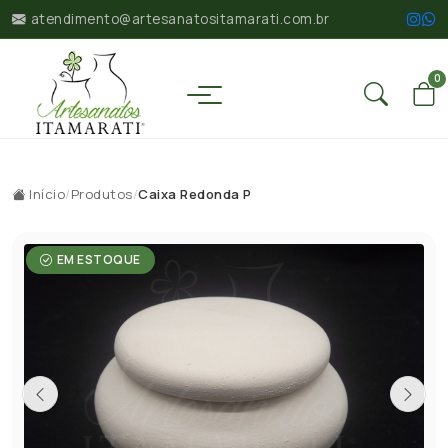
atendimento@artesanatositamarati.com.br
0
Início
/
Produtos
/
Caixa Redonda P
EM ESTOQUE