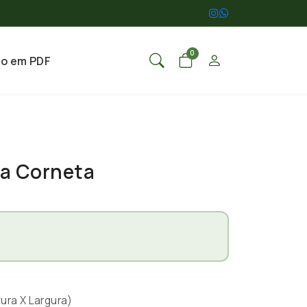
0
go em PDF
ia Corneta
ura X Largura)