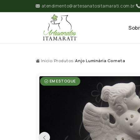
atendimento@artesanatositamarati.com.br
|
Sob
Início
/
Produtos
/
Anjo Luminária Corneta
EM ESTOQUE