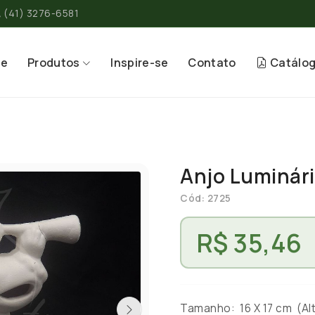
(41) 3276-6581
re
Produtos
Inspire-se
Contato
Catálo
Anjo Luminár
Cód: 2725
R$ 35,46
Tamanho: 16 X 17 cm (Alt