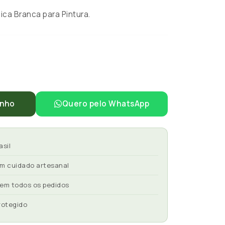
ca Branca para Pintura.
inho
Quero pelo WhatsApp
asil
om cuidado artesanal
 em todos os pedidos
rotegido