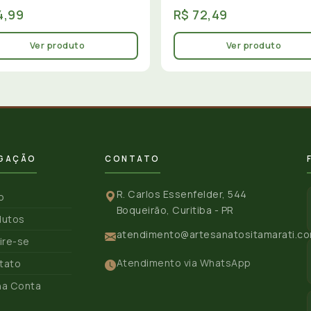
4,99
R$ 72,49
Ver produto
Ver produto
GAÇÃO
CONTATO
R. Carlos Essenfelder, 544
io
Boqueirão, Curitiba - PR
dutos
atendimento@artesanatositamarati.co
ire-se
Atendimento via WhatsApp
tato
ha Conta