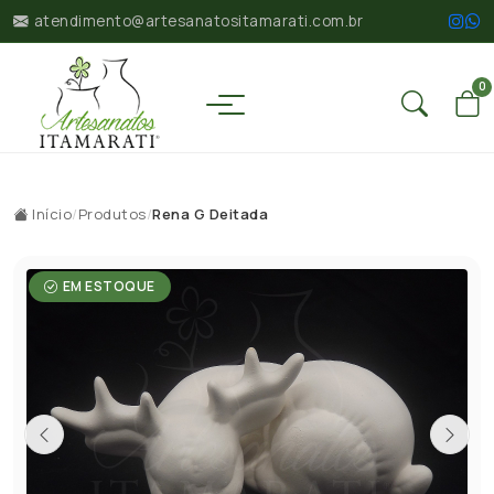
atendimento@artesanatositamarati.com.br
0
Início
/
Produtos
/
Rena G Deitada
EM ESTOQUE