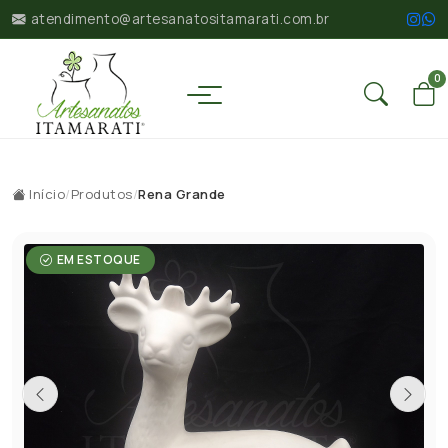
atendimento@artesanatositamarati.com.br
0
Início
/
Produtos
/
Rena Grande
EM ESTOQUE