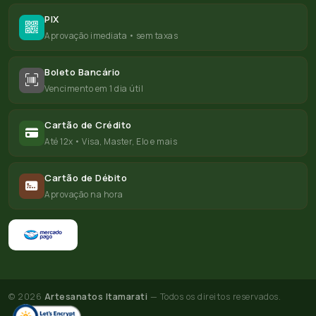
PIX
Aprovação imediata • sem taxas
Boleto Bancário
Vencimento em 1 dia útil
Cartão de Crédito
Até 12x • Visa, Master, Elo e mais
Cartão de Débito
Aprovação na hora
© 2026
Artesanatos Itamarati
— Todos os direitos reservados.